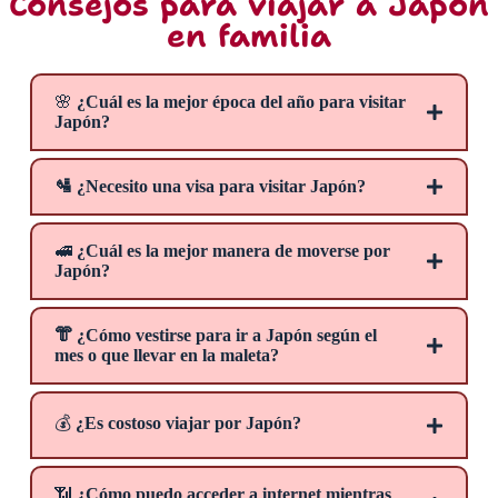
Consejos para viajar a Japón
en familia
🌸
¿Cuál es la mejor época del año para visitar
Japón?
🛂 ¿Necesito una visa para visitar Japón?
🚅
¿Cuál es la mejor manera de moverse por
Japón?
👘
¿Cómo vestirse para ir a Japón según el
mes o que llevar en la maleta?
¿Quieres saber si necesitas una visa y cómo
recomendable adquirir el Japan Rail
obtenerla?
Pass
💰
¿Es costoso viajar por Japón?
Descubre qué época del año es perfecta para tu visita
a Japón.
pases regionales japoneses.
📶
¿Cómo puedo acceder a internet mientras