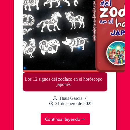
Los 12 signos del zodíaco en el horóscopo
japonés
Thais Garcia
31 de enero de 2025
Continuar leyendo
Los
12