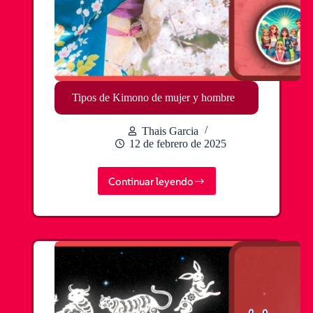
Tipos de Kimono de mujer y hombre
Thais Garcia
12 de febrero de 2025
Continuar leyendo
Tipos
de
Kimono
de
mujer
y
hombre