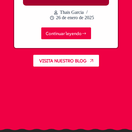
Thais Garcia
26 de enero de 2025
Continuar leyendo
Que
es
Honne
y
Tatemae
VISITA NUESTRO BLOG
¿Los
japoneses
son
falsos?