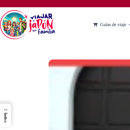
Saltar
al
contenido
Guías de viaje
→
Índice