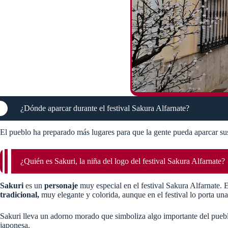
¿Dónde aparcar durante el festival Sakura Alfarnate?
El pueblo ha preparado más lugares para que la gente pueda aparcar sus c
¿Quién es Sakuri, la niña del logo del festival Sakura Alfarnate?
Sakuri
es un
personaje
muy especial en el festival Sakura Alfarnate.
tradicional,
muy elegante y colorida, aunque en el festival lo porta un
Sakuri lleva un adorno morado que simboliza algo importante del pueblo 
japonesa.