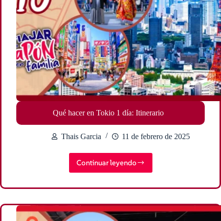
Qué hacer en Tokio 1 día: Itinerario
Thais Garcia
11 de febrero de 2025
Continuar leyendo
Qué
hacer
en
Tokio
1
día: