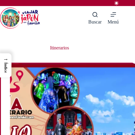
Saltar
al
contenido
Buscar
Menú
Itinerarios
→
Índice