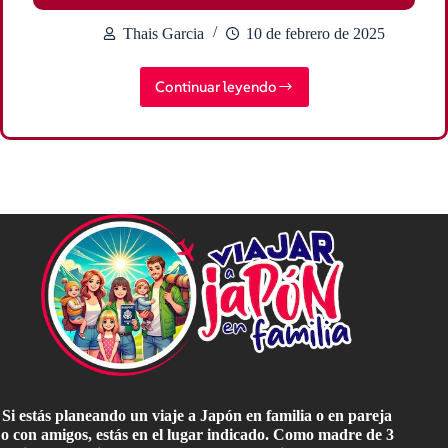
Thais Garcia
10 de febrero de 2025
Continuar leyendo
Ver
Osaka
en
2
días:
Itinerario
completo
Si estás planeando un viaje a Japón en familia o en pareja
o con amigos, estás en el lugar indicado. Como madre de 3