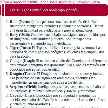
Viajar a Japón en familia
,
Todo sobre Japón.es
y
Universo Korea
Los 12 signos Junishi del horóscopo japonés
Rata (Nezumi)
: Las personas nacidas en el año de la Rata
suelen ser inteligentes, creativas y altamente sociables. Tienen
una gran habilidad para adaptarse a nuevas situaciones.
Buey (Ushi)
: Quienes nacen bajo este signo son conocidos por
su diligencia, confiabilidad y fuerza. Son trabajadores
persistentes y a menudo muy metódicos.
Tigre (Tora)
: El Tigre simboliza el coraje y la aventura. Las
personas de este signo son enérgicas, valientes y siempre listas
para la acción.
Conejo (Usagi)
: Si naciste en el año del Conejo, probablemente
eres amable, tranquilo y responsable. Los Conejos también son
conocidos por su sentido estético.
Dragón (Tatsu)
: El Dragón es un símbolo de suerte y fuerza.
Las personas de este signo son ambiciosas, decididas y a
menudo tienen un carisma que atrae a los demás.
Serpiente (Hebi)
: Inteligentes y sabias, las personas del año de
la Serpiente se mueven con cautela y son muy reflexivas.
Caballo (Uma)
: Conocidos por su libertad y energía, los
nacidos en el año del Caballo son a menudo el alma de la fiesta
y tienen muchas amistades.