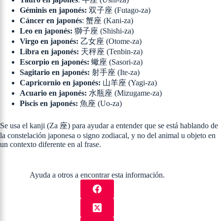
Géminis en japonés:
双子座 (Futago-za)
Cáncer en japonés
: 蟹座 (Kani-za)
Leo en japonés:
獅子座 (Shishi-za)
Virgo en japonés:
乙女座 (Otome-za)
Libra en japonés:
天秤座 (Tenbin-za)
Escorpio en japonés:
蠍座 (Sasori-za)
Sagitario en japonés:
射手座 (Ite-za)
Capricornio en japonés:
山羊座 (Yagi-za)
Acuario en japonés:
水瓶座 (Mizugame-za)
Piscis en japonés:
魚座 (Uo-za)
Se usa el kanji (Za 座) para ayudar a entender que se está hablando de
la constelación japonesa o signo zodiacal, y no del animal u objeto en
un contexto diferente en al frase.
Ayuda a otros a encontrar esta información.