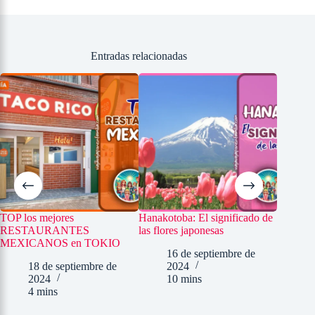
Entradas relacionadas
TOP los mejores
Hanakotoba: El significado de
El esce
RESTAURANTES
las flores japonesas
Kokugik
MEXICANOS en TOKIO
en Japó
16 de septiembre de
18 de septiembre de
2024
30
2024
10 mins
2
4 mins
6