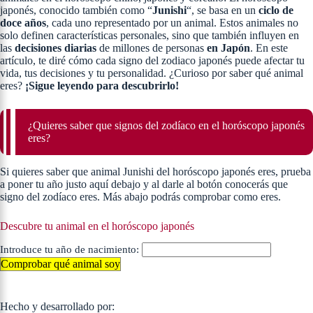
japonés, conocido también como “
Junishi
“, se basa en un
ciclo de
doce años
, cada uno representado por un animal. Estos animales no
solo definen características personales, sino que también influyen en
las
decisiones diarias
de millones de personas
en Japón
. En este
artículo, te diré cómo cada signo del zodiaco japonés puede afectar tu
vida, tus decisiones y tu personalidad. ¿Curioso por saber qué animal
eres?
¡Sigue leyendo para descubrirlo!
¿Quieres saber que signos del zodíaco en el horóscopo japonés
eres?
Si quieres saber que animal Junishi del horóscopo japonés eres, prueba
a poner tu año justo aquí debajo y al darle al botón conocerás que
signo del zodíaco eres. Más abajo podrás comprobar como eres.
Descubre tu animal en el horóscopo japonés
Introduce tu año de nacimiento:
Comprobar qué animal soy
Hecho y desarrollado por: