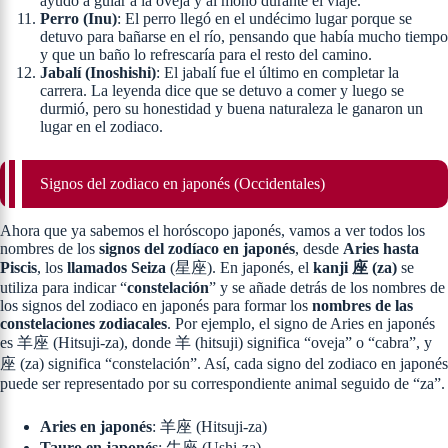
ayudó a guiar a la oveja y al mono durante el viaje.
Perro (Inu)
: El perro llegó en el undécimo lugar porque se
detuvo para bañarse en el río, pensando que había mucho tiempo
y que un baño lo refrescaría para el resto del camino.
Jabalí (Inoshishi)
: El jabalí fue el último en completar la
carrera. La leyenda dice que se detuvo a comer y luego se
durmió, pero su honestidad y buena naturaleza le ganaron un
lugar en el zodiaco.
Signos del zodiaco en japonés (Occidentales)
Ahora que ya sabemos el horóscopo japonés, vamos a ver todos los
nombres de los
signos del zodíaco en japonés
, desde
Aries hasta
Piscis
, los
llamados Seiza
(星座). En japonés, el
kanji 座 (za)
se
utiliza para indicar “
constelación
” y se añade detrás de los nombres de
los signos del zodiaco en japonés para formar los
nombres de las
constelaciones zodiacales
. Por ejemplo, el signo de Aries en japonés
es 羊座 (Hitsuji-za), donde 羊 (hitsuji) significa “oveja” o “cabra”, y
座 (za) significa “constelación”. Así, cada signo del zodiaco en japonés
puede ser representado por su correspondiente animal seguido de “za”.
Aries en japonés
: 羊座 (Hitsuji-za)
Tauro en japonés
: 牛座 (Ushi-za)