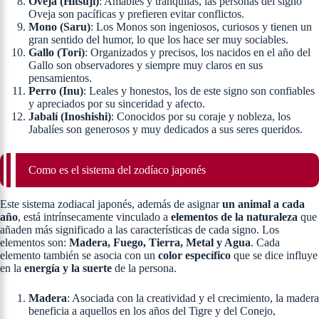
Oveja (Hitsuji)
: Amables y tranquilas, las personas del signo
Oveja son pacíficas y prefieren evitar conflictos.
Mono (Saru)
: Los Monos son ingeniosos, curiosos y tienen un
gran sentido del humor, lo que los hace ser muy sociables.
Gallo (Tori)
: Organizados y precisos, los nacidos en el año del
Gallo son observadores y siempre muy claros en sus
pensamientos.
Perro (Inu)
: Leales y honestos, los de este signo son confiables
y apreciados por su sinceridad y afecto.
Jabalí (Inoshishi)
: Conocidos por su coraje y nobleza, los
Jabalíes son generosos y muy dedicados a sus seres queridos.
Como es el sistema del zodíaco japonés
Este sistema zodiacal japonés, además de asignar
un animal a cada
año
, está intrínsecamente vinculado a
elementos de la naturaleza
que
añaden más significado a las características de cada signo. Los
elementos son:
Madera, Fuego, Tierra, Metal y Agua
. Cada
elemento también se asocia con un
color específico
que se dice influye
en la
energía y la suerte
de la persona.
Madera
: Asociada con la creatividad y el crecimiento, la madera
beneficia a aquellos en los años del Tigre y del Conejo,