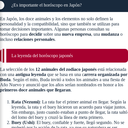
¿Es importante el horóscopo en Japón?
En Japón, los doce animales y los elementos no solo definen la
personalidad y la compatibilidad, sino que también se utilizan para
tomar decisiones importantes. Algunas personas consultan su
horóscopo para
decidir
sobre una
nueva empresa
, una
mudanza
o
incluso
relaciones personales
.
La leyenda del horóscopo japonés
La selección de los
12 animales del zodiaco japonés
está relacionada
con una
antigua leyenda
que se basa en una c
arrera organizada por
Buda
. Según el mito, Buda invitó a todos los animales a una fiesta de
Año Nuevo y anunció que los años serían nombrados en honor a los
primeros doce animales que llegaran
.
Rata (Nezumi)
: La rata fue el primer animal en llegar. Según la
leyenda, la rata y el buey hicieron un acuerdo para viajar juntos.
Sin embargo, justo cuando estaban a punto de llegar, la rata saltó
del lomo del buey y cruzó la línea de meta primero.
Buey (Ushi)
: El buey, confiable y fuerte, llegó segundo. No se
molestó por la acción de la rata, ya que su naturaleza es ser