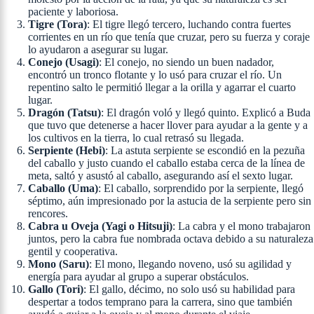
paciente y laboriosa.
Tigre (Tora)
: El tigre llegó tercero, luchando contra fuertes
corrientes en un río que tenía que cruzar, pero su fuerza y coraje
lo ayudaron a asegurar su lugar.
Conejo (Usagi)
: El conejo, no siendo un buen nadador,
encontró un tronco flotante y lo usó para cruzar el río. Un
repentino salto le permitió llegar a la orilla y agarrar el cuarto
lugar.
Dragón (Tatsu)
: El dragón voló y llegó quinto. Explicó a Buda
que tuvo que detenerse a hacer llover para ayudar a la gente y a
los cultivos en la tierra, lo cual retrasó su llegada.
Serpiente (Hebi)
: La astuta serpiente se escondió en la pezuña
del caballo y justo cuando el caballo estaba cerca de la línea de
meta, saltó y asustó al caballo, asegurando así el sexto lugar.
Caballo (Uma)
: El caballo, sorprendido por la serpiente, llegó
séptimo, aún impresionado por la astucia de la serpiente pero sin
rencores.
Cabra u Oveja (Yagi o Hitsuji)
: La cabra y el mono trabajaron
juntos, pero la cabra fue nombrada octava debido a su naturaleza
gentil y cooperativa.
Mono (Saru)
: El mono, llegando noveno, usó su agilidad y
energía para ayudar al grupo a superar obstáculos.
Gallo (Tori)
: El gallo, décimo, no solo usó su habilidad para
despertar a todos temprano para la carrera, sino que también