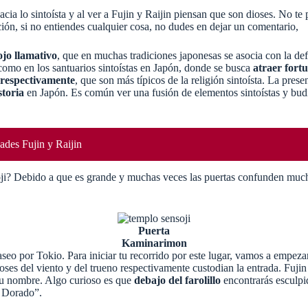
acia lo sintoísta y al ver a Fujin y Raijin piensan que son dioses. No te
ción, si no entiendes cualquier cosa, no dudes en dejar un comentario,
ojo llamativo
, que en muchas tradiciones japonesas se asocia con la de
 como en los santuarios sintoístas en Japón, donde se busca
atraer fortu
o respectivamente
, que son más típicos de la religión sintoísta. La pres
storia
en Japón. Es común ver una fusión de elementos sintoístas y budis
ades Fujin y Raijin
i? Debido a que es grande y muchas veces las puertas confunden mucho.
Puerta
Kaminarimon
paseo por Tokio. Para iniciar tu recorrido por este lugar, vamos a empez
oses del viento y del trueno respectivamente custodian la entrada. Fujin s
er su nombre. Algo curioso es que
debajo del farolillo
encontrarás esculp
n Dorado”.