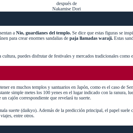
después de
Nakamise Dori
esentan a
Nio, guardianes del templo.
Se dice que estas figuras se ins
eúnen para crear enormes sandalias de
paja llamadas waraji.
Estas sand
la cultura, puedes disfrutar de festivales y mercados tradicionales com
tener en muchos templos y santuarios en Japón, como es el caso de Sen
ante simple metes los 100 yenes en el lugar indicado con la ranura, lueg
un cajón correspondiente que revelará tu suerte.
mala suerte (daikyo). Además de la predicción principal, el papel suele
viajes, entre otros.