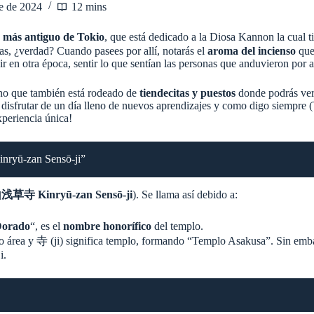
e de 2024
12 mins
 más antiguo de Tokio
, que está dedicado a la Diosa Kannon la cual 
ías, ¿verdad? Cuando pasees por allí, notarás el
aroma del incienso
que
r en otra época, sentir lo que sentían las personas que anduvieron por 
sino que también está rodeado de
tiendecitas y puestos
donde podrás ver
y disfrutar de un día lleno de nuevos aprendizajes y como digo siempre 
xperiencia única!
ryū-zan Sensō-ji”
寺 Kinryū-zan Sensō-ji
). Se llama así debido a:
Dorado
“, es el
nombre honorífico
del templo.
o área y 寺 (ji) significa templo, formando “Templo Asakusa”. Sin em
i.