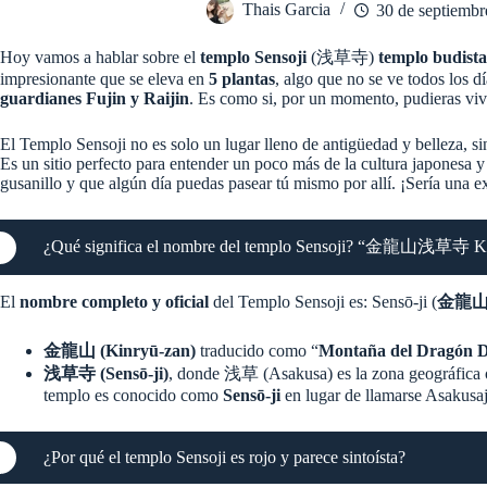
Thais Garcia
30 de septiembr
Hoy vamos a hablar sobre el
templo Sensoji
(浅草寺)
templo budista
impresionante que se eleva en
5 plantas
, algo que no se ve todos los d
guardianes Fujin y Raijin
. Es como si, por un momento, pudieras vivi
El Templo Sensoji no es solo un lugar lleno de antigüedad y belleza, 
Es un sitio perfecto para entender un poco más de la cultura japonesa 
gusanillo y que algún día puedas pasear tú mismo por allí. ¡Sería una e
¿Qué significa el nombre del templo Sensoji? “金龍山浅草寺 Kin
El
nombre completo y oficial
del Templo Sensoji es: Sensō-ji (
金龍山浅草
金龍山 (Kinryū-zan)
traducido como “
Montaña del Dragón 
浅草寺 (Sensō-ji)
, donde 浅草 (Asakusa) es la zona geográfica 
templo es conocido como
Sensō-ji
​ en lugar de llamarse Asakusaj
¿Por qué el templo Sensoji es rojo y parece sintoísta?