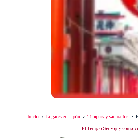
Inicio
Lugares en Japón
Templos y santuarios
E
El Templo Sensoji y como vis