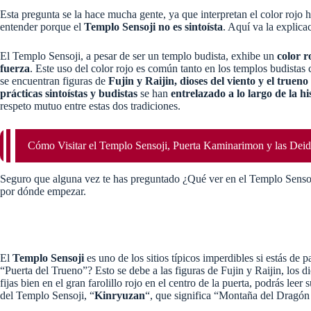
Esta pregunta se la hace mucha gente, ya que interpretan el color rojo h
entender porque el
Templo Sensoji no es sintoísta
. Aquí va la explica
El Templo Sensoji, a pesar de ser un templo budista, exhibe un
color r
fuerza
. Este uso del color rojo es común tanto en los templos budistas
se encuentran figuras de
Fujin y Raijin, dioses del viento y el truen
prácticas sintoístas y budistas
se han
entrelazado a lo largo de la hi
respeto mutuo entre estas dos tradiciones.
Cómo Visitar el Templo Sensoji, Puerta Kaminarimon y las Deid
Seguro que alguna vez te has preguntado ¿Qué ver en el Templo Sensoj
por dónde empezar.
El
Templo Sensoji
es uno de los sitios típicos imperdibles si estás de 
“Puerta del Trueno”? Esto se debe a las figuras de Fujin y Raijin, los di
fijas bien en el gran farolillo rojo en el centro de la puerta, podrás le
del Templo Sensoji, “
Kinryuzan
“, que significa “Montaña del Dragó