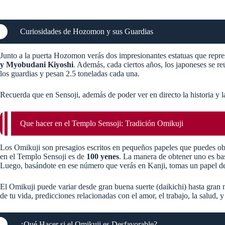
Curiosidades de Hozomon y sus Guardias
Junto a la puerta Hozomon verás dos impresionantes estatuas que repr
y Myobudani Kiyoshi
. Además, cada ciertos años, los japoneses se r
los guardias y pesan 2.5 toneladas cada una.
Recuerda que en Sensoji, además de poder ver en directo la historia y 
Que hacer en el Templo Sensoji: Tradición Omikuji
Los Omikuji son presagios escritos en pequeños papeles que puedes ob
en el Templo Sensoji es de
100 yenes
. La manera de obtener uno es bast
Luego, basándote en ese número que verás en Kanji, tomas un papel de 
El Omikuji puede variar desde gran buena suerte (daikichi) hasta gran 
de tu vida, predicciones relacionadas con el amor, el trabajo, la salud, y 
¿Qué Hacer si el Omikuji es Desfavorable?