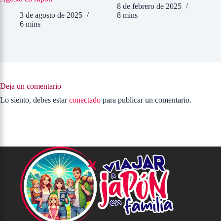
8 de febrero de 2025
3 de agosto de 2025
8 mins
30
6 mins
2
1
Deja un comentario
Lo siento, debes estar
conectado
para publicar un comentario.