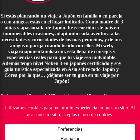
Si estás planeando un viaje a Japón en familia o en pareja
o con amigos, estás en el lugar indicado. Como madre de 3
niñas y apasionada de Japón, he recorrido este país en
innumerables ocasiones, adaptando cada aventura a las
necesidades y curiosidades de los más pequeños, y de mis
amigos o pareja cuando he ido con ellos. Mi web,
viajarajaponenfamilia.com, está llena de consejos y
experiencias reales para que tu viaje sea inolvidable.
Además tengo nivel Noken 3 en japonés certificado y soy
guía turística especializada en Asia sobre todo Japón y
Corea por lo que… ¡déjame ser tu guía en tu viaje por
Japón!
Participamos en el Programa de Afiliados de Amazon ES, Aliexpress, Skyscanner,
entre otros son programas de publicidad para afiliados diseñado para ofrecer a
sitios web un modo de obtener comisiones por publicidad, para lograr mantener la
web y sus servidores, publicitando e incluyendo enlaces a estos sitios web. Esto me
permite mantener la página online, y JAMÁS os supondrá nada a vosotros.
Sobre Nosotros
Política de Cookies
Contacto
© 2024-2026 Viajar a Japón en familia | Todos los
derechos reservados