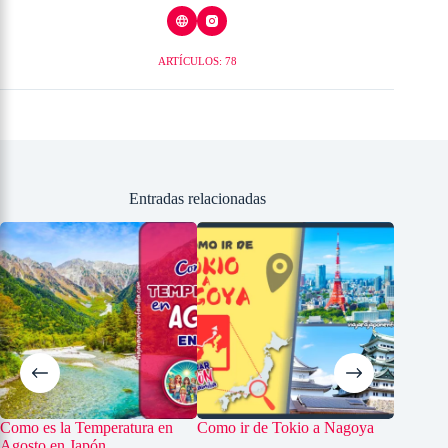
ARTÍCULOS: 78
Entradas relacionadas
Como es la Temperatura en
Como ir de Tokio a Nagoya
El Temp
Agosto en Japón
visitarlo