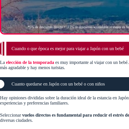
*5% de descuento directo + ¡15% de descuento acumulable si viajáis en fa
Cuando o que época es mejor para viajar a Japón con un bebé
La
elección de la temporada
es muy importante al viajar con un bebé
más agradable y hay menos turistas.
Cuanto quedarse en Japón con un bebé o con niños
Hay opiniones divididas sobre la duración ideal de la estancia en Jap
experiencias y preferencias familiares.
Seleccionar
vuelos directos es fundamental para reducir el estrés de
diversas ciudades.