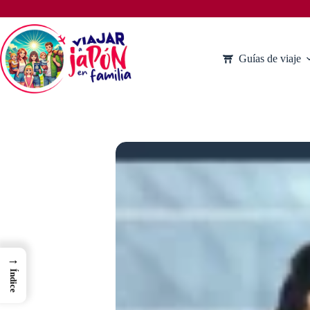
Saltar
al
contenido
Guías de viaje
→
Índice