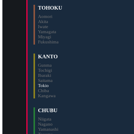
TOHOKU
Aomori
Akita
Iwate
Yamagata
Miyagi
Fukushima
KANTO
Gunma
Tochigi
Ibaraki
Saitama
Tokio
Chiba
Kangawa
CHUBU
Niigata
Nagano
Yamanashi