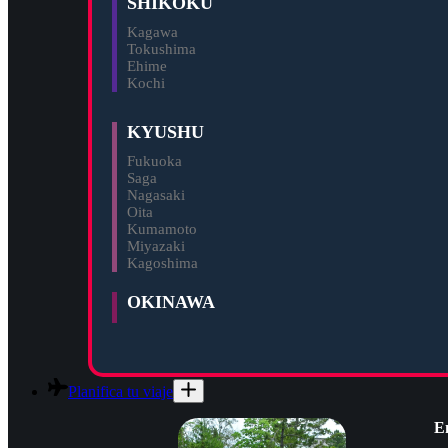
SHIKOKU
Kagawa
Tokushima
Ehime
Kochi
KYUSHU
Fukuoka
Saga
Nagasaki
Oita
Kumamoto
Miyazaki
Kagoshima
OKINAWA
Planifica tu viaje
En