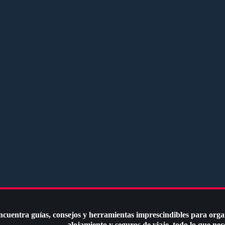
cuentra guías, consejos y herramientas imprescindibles para organ
alojamiento y seguros de viaje, todo lo que nec