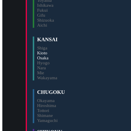
Toyama
Ishikawa
Fukui
Gifu
Shizuoka
Aichi
KANSAI
Shiga
Kioto
Osaka
Hyogo
Nara
Mie
Wakayama
CHUGOKU
Okayama
Hiroshima
Tottori
Shimane
Yamaguchi