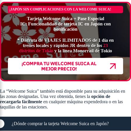
¡JAPÓN SIN COMPLICACIONES CON LA WELCOME SUICA!
Tarjeta Welcome Suica + Pase Especial
IC: Funcionalidad de tarjeta IC en Japón con
bonificación
*
Disfruta de VIAJES ILIMITADOS de 1 día en
trenes locales y rápidos JR dentro de los
23
distritos de Tokio
y la línea Monorraíl de Tokio
¡COMPRA TU WELCOME SUICA AL
MEJOR PRECIO!
La “Welcome Suica” también está disponible para su adquisición en
las zonas designadas. Una vez obtenida, tienes la
opción de
recargarla fácilmente
en cualquier máquina expendedora o en las
taquillas de las estaciones.
¿Dónde comprar la tarjeta Welcome Suica en Japón?