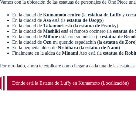
Vamos con la ubicación de las estatuas de personajes de One Piece una
En la ciudad de
Kumamoto centro
(la
estatua de Luffy
y cerca
En la ciudad de
Aso
está (la
estatua de Usopp
)
En la ciudad de
Takamori
está (la
estatua de Franky
)
En la ciudad de
Mashiki
está el famoso cocinero (la
estatua de 
En la ciudad de
Mifune
está con su música (la
estatua de Broo
En la ciudad de
Ozu
mi querido espadachín (la
estatua de Zoro
En la pequeña aldea de
Nishihara
(la
estatua de Nami
)
Finalmente en la aldea de
Minami
Aso está (la
estatua de Robi
Por otro lado, ahora te explicaré como llegar a cada una de las estat
Dónde está la Estatua de Luffy en Kumamoto (Localización)