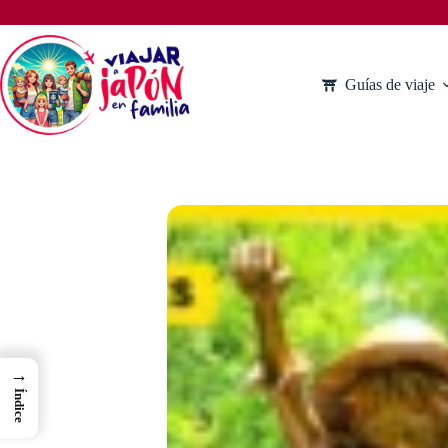
Saltar
al
contenido
Guías de viaje
→
Índice