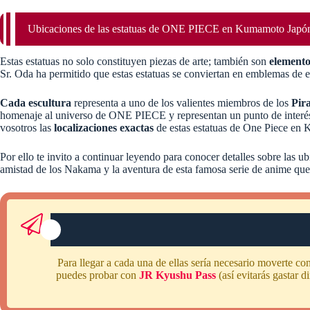
Ubicaciones de las estatuas de ONE PIECE en Kumamoto Japó
Estas estatuas no solo constituyen piezas de arte; también son
elemento
Sr. Oda ha permitido que estas estatuas se conviertan en emblemas de e
Cada escultura
representa a uno de los valientes miembros de los
Pira
homenaje al universo de ONE PIECE y representan un punto de interés p
vosotros las
localizaciones exactas
de estas estatuas de One Piece en
Por ello te invito a continuar leyendo para conocer detalles sobre las
amistad de los Nakama y la aventura de esta famosa serie de anime que 
Para llegar a cada una de ellas sería necesario moverte c
puedes probar con
JR Kyushu Pass
(así evitarás gastar 