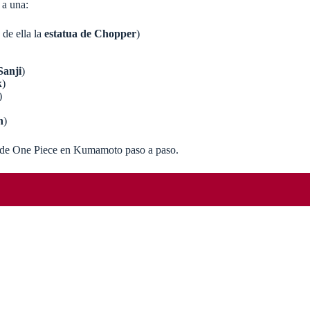
 a una:
 de ella la
estatua de Chopper
)
Sanji
)
k
)
)
n
)
uas de One Piece en Kumamoto paso a paso.