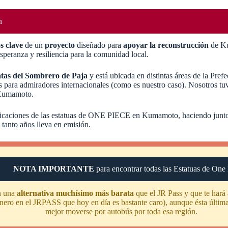
n
s clave
de un
proyecto
diseñado para
apoyar la reconstrucción
de Ku
speranza y resiliencia para la comunidad local.
tas del Sombrero de Paja
y está ubicada en distintas áreas de la Pre
ara admiradores internacionales (como es nuestro caso). Nosotros tuvi
 Kumamoto.
 ubicaciones de las estatuas de ONE PIECE en Kumamoto, haciendo juntos
tanto años lleva en emisión.
NOTA IMPORTANTE
para encontrar todas las Estatuas de One
on una
alternativa muchísimo más barata
que el JR Pass y que te hará
dinero en el JRPASS que hoy en día es bastante caro), aunque ésta última
mejor moverse por autobús por toda esa región.