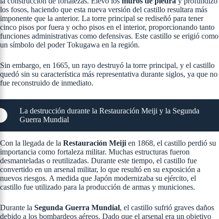
la construcción de fortalezas. Elevó los
muros de piedra
y profundizó
los fosos, haciendo que esta nueva versión del castillo resultara más
imponente que la anterior. La torre principal se rediseñó para tener
cinco pisos por fuera y ocho pisos en el interior, proporcionando tanto
funciones administrativas como defensivas. Este castillo se erigió como
un símbolo del poder Tokugawa en la región​.
Sin embargo, en 1665, un rayo destruyó la torre principal, y el castillo
quedó sin su característica más representativa durante siglos, ya que no
fue reconstruido de inmediato.
La destrucción durante la Restauración Meiji y la Segunda
Guerra Mundial
Con la llegada de la
Restauración Meiji
en 1868, el castillo perdió su
importancia como fortaleza militar. Muchas estructuras fueron
desmanteladas o reutilizadas. Durante este tiempo, el castillo fue
convertido en un arsenal militar, lo que resultó en su exposición a
nuevos riesgos. A medida que Japón modernizaba su ejército, el
castillo fue utilizado para la producción de armas y municiones.
Durante la
Segunda Guerra Mundial
, el castillo sufrió graves daños
debido a los bombardeos aéreos. Dado que el arsenal era un objetivo