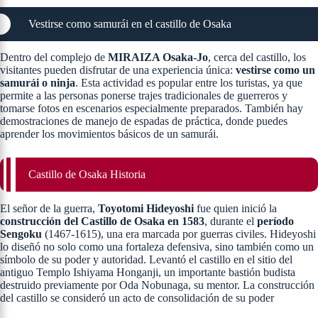
Vestirse como samurái en el castillo de Osaka
Dentro del complejo de
MIRAIZA Osaka-Jo
, cerca del castillo, los
visitantes pueden disfrutar de una experiencia única:
vestirse como un
samurái o ninja
. Esta actividad es popular entre los turistas, ya que
permite a las personas ponerse trajes tradicionales de guerreros y
tomarse fotos en escenarios especialmente preparados. También hay
demostraciones de manejo de espadas de práctica, donde puedes
aprender los movimientos básicos de un samurái​.
Castillo de Osaka Historia
El señor de la guerra,
Toyotomi Hideyoshi
fue quien inició la
construcción del Castillo de Osaka en 1583
, durante el
período
Sengoku
(1467-1615), una era marcada por guerras civiles. Hideyoshi
lo diseñó no solo como una fortaleza defensiva, sino también como un
símbolo de su poder y autoridad. Levantó el castillo en el sitio del
antiguo Templo Ishiyama Honganji, un importante bastión budista
destruido previamente por Oda Nobunaga, su mentor. La construcción
del castillo se consideró un acto de consolidación de su poder