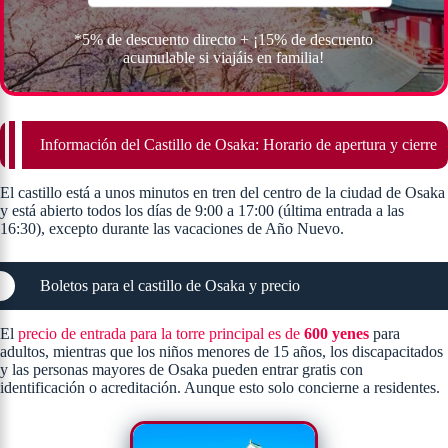
*5% de descuento directo + ¡15% de descuento
acumulable si viajáis en familia!
Información del Castillo de Osaka: Horario de apertura y cierre
El castillo está a unos minutos en tren del centro de la ciudad de Osaka
y está abierto todos los días de 9:00 a 17:00 (última entrada a las
16:30), excepto durante las vacaciones de Año Nuevo.
Boletos para el castillo de Osaka y precio
El
precio de entrada para la torre principal es de
600 yenes
para
adultos, mientras que los niños menores de 15 años, los discapacitados
y las personas mayores de Osaka pueden entrar gratis con
identificación o acreditación​. Aunque esto solo concierne a residentes.