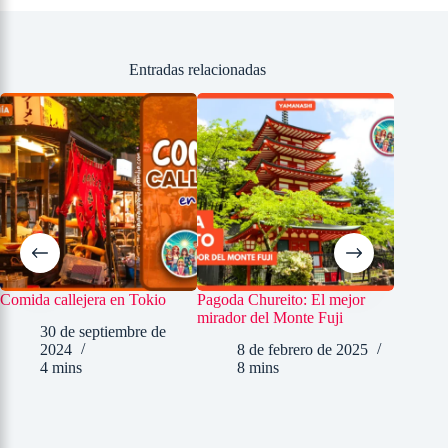
Entradas relacionadas
Comida callejera en Tokio
Pagoda Chureito: El mejor
Que ver 
mirador del Monte Fuji
de Totto
30 de septiembre de
2024
8 de febrero de 2025
30
4 mins
8 mins
2
7