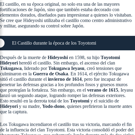
El castillo, en su época original, no solo era una de las mayores
fortificaciones de Japón, sino que también estaba decorado con
elementos dorados, diseñados para impresionar a quienes lo visitaban.
Se cree que Hideyoshi utilizaba el castillo como centro administrativo
y militar, asegurando su control sobre Japón​.
El Castillo durante la época de los Toyotomi
Después de la muerte de
Hideyoshi
en 1598, su hijo
Toyotomi
Hideyori
heredó el castillo. Sin embargo, el ascenso del clan
Tokugawa
, liderado por
Tokugawa Ieyasu
, creó tensiones que
culminaron en la
Guerra de Osaka
. En 1614, el ejército Tokugawa
sitió el castillo durante el
invierno de 1614
, pero fue incapaz de
penetrar las defensas gracias a los profundos fosos y gruesos muros
que protegían la fortaleza. Sin embargo, en el
verano de 1615
, Ieyasu
lanzó un segundo ataque, logrando romper las defensas exteriores.
Esto resultó en la derrota total de los
Toyotomi
y el suicidio de
Hideyori
y su madre,
Yodo-dono
, quienes prefirieron la muerte antes
que la captura​.
Los Tokugawa incendiaron el castillo tras su victoria, marcando el fin
de la influencia del clan Toyotomi. Esta victoria consolidó el poder del