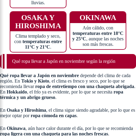
lluvias.
OSAKA Y
OKINAWA
HIROSHIMA
Aún cálido, con
temperaturas entre 18°C
Clima templado y seco,
y 25°C
, aunque las noches
con
temperaturas entre
son más frescas.
11°C y 21°C
.
Qué ropa llevar a Japón en noviembre según la región
Qué ropa llevar a Japón en noviembre
depende del clima de cada
región. En
Tokio y Kioto
, el clima es fresco y seco, por lo que se
recomienda llevar
ropa de entretiempo con una chaqueta abrigada
.
En
Hokkaido
, el frío ya es evidente, por lo que se necesita
ropa
térmica y un abrigo grueso
.
En
Osaka y Hiroshima
, el clima sigue siendo agradable, por lo que es
mejor optar por
ropa cómoda en capas
.
En
Okinawa
, aún hace calor durante el día, por lo que se recomienda
ropa ligera con una chaqueta para las noches frescas
.