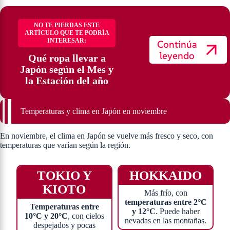
NO TE PIERDAS ESTE
ARTÍCULO QUE TE PODRÍA
INTERESAR:
Continúa
leyendo
Qué ropa llevar a
Japón según el Mes y
la Estación del año
Temperaturas y clima en Japón en noviembre
En noviembre, el clima en Japón se vuelve más fresco y seco, con
temperaturas que varían según la región.
TOKIO Y
HOKKAIDO
KIOTO
Más frío, con
temperaturas entre 2°C
Temperaturas entre
y 12°C
. Puede haber
10°C y 20°C
, con cielos
nevadas en las montañas.
despejados y pocas