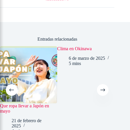
Entradas relacionadas
Clima en Okinawa
6 de marzo de 2025
5 mins
Que ropa llevar a Japón en
Qué ropa
mayo
febrero
21 de febrero de
2
2025
4