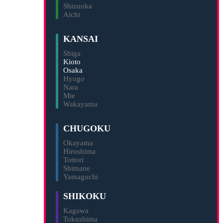
Shizuoka
Aichi
KANSAI
Shiga
Kioto
Osaka
Hyogo
Nara
Mie
Wakayama
CHUGOKU
Okayama
Hiroshima
Tottori
Shimane
Yamaguchi
SHIKOKU
Kagawa
Tokushima