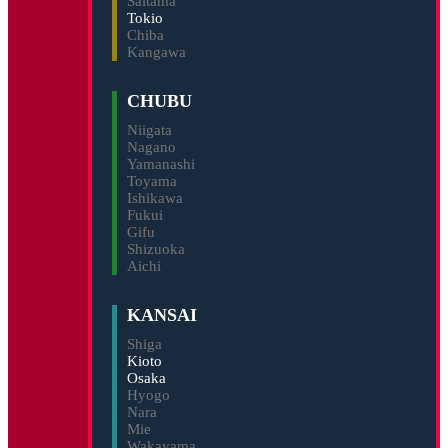
Saitama
Tokio
Chiba
Kangawa
CHUBU
Niigata
Nagano
Yamanashi
Toyama
Ishikawa
Fukui
Gifu
Shizuoka
Aichi
KANSAI
Shiga
Kioto
Osaka
Hyogo
Nara
Mie
Wakayama