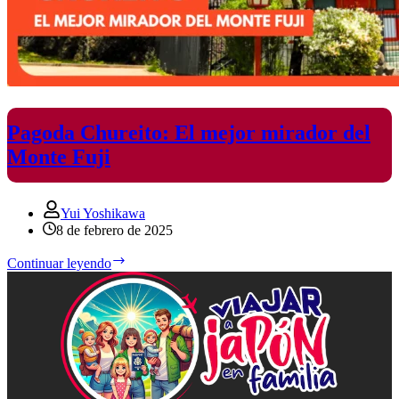
Pagoda Chureito: El mejor mirador del
Monte Fuji
Yui Yoshikawa
8 de febrero de 2025
Pagoda
Continuar leyendo
Chureito:
El
mejor
mirador
del
Monte
Fuji