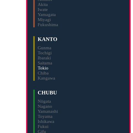
Akita
Iwate
Yamagata
Miyagi
Fukushima
KANTO
Gunma
Tochigi
Ibaraki
Saitama
Tokio
Chiba
Kangawa
CHUBU
Niigata
Nagano
Yamanashi
Toyama
Ishikawa
Fukui
Gifu