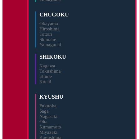
CHUGOKU
Okayama
Hiroshima
Tottori
Shimane
Yamaguchi
SHIKOKU
Kagawa
Tokushima
Ehime
Kochi
KYUSHU
Fukuoka
Saga
Nagasaki
Oita
Kumamoto
Miyazaki
Kagoshima