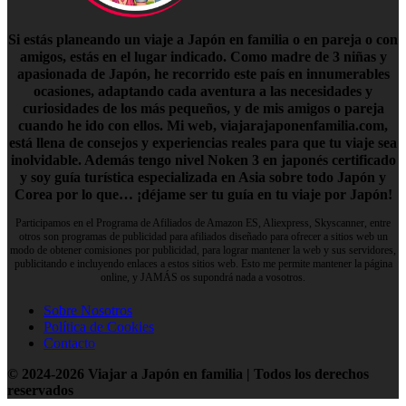
Si estás planeando un viaje a Japón en familia o en pareja o con
amigos, estás en el lugar indicado. Como madre de 3 niñas y
apasionada de Japón, he recorrido este país en innumerables
ocasiones, adaptando cada aventura a las necesidades y
curiosidades de los más pequeños, y de mis amigos o pareja
cuando he ido con ellos. Mi web, viajarajaponenfamilia.com,
está llena de consejos y experiencias reales para que tu viaje sea
inolvidable. Además tengo nivel Noken 3 en japonés certificado
y soy guía turística especializada en Asia sobre todo Japón y
Corea por lo que… ¡déjame ser tu guía en tu viaje por Japón!
Participamos en el Programa de Afiliados de Amazon ES, Aliexpress, Skyscanner, entre
otros son programas de publicidad para afiliados diseñado para ofrecer a sitios web un
modo de obtener comisiones por publicidad, para lograr mantener la web y sus servidores,
publicitando e incluyendo enlaces a estos sitios web. Esto me permite mantener la página
online, y JAMÁS os supondrá nada a vosotros.
Sobre Nosotros
Política de Cookies
Contacto
© 2024-2026 Viajar a Japón en familia | Todos los derechos
reservados