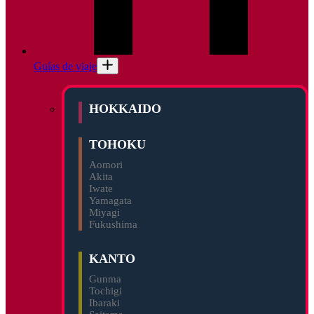
Guías de viaje
HOKKAIDO
TOHOKU
Aomori
Akita
Iwate
Yamagata
Miyagi
Fukushima
KANTO
Gunma
Tochigi
Ibaraki